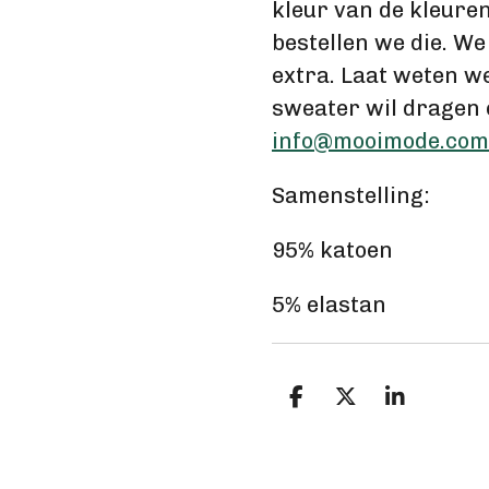
kleur van de kleure
bestellen we die. W
extra. Laat weten we
sweater wil dragen 
info@mooimode.com
Samenstelling:
95% katoen
5% elastan
D
D
S
e
e
h
l
e
a
e
l
r