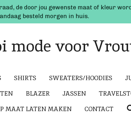
rraad, de door jou gewenste maat of kleur word
 vandaag besteld morgen in huis.
i mode voor Vro
S
SHIRTS
SWEATERS/HOODIES
J
STEN
BLAZER
JASSEN
TRAVELST
P MAAT LATEN MAKEN
CONTACT