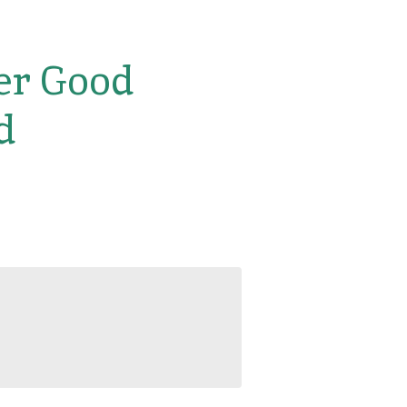
er Good
d