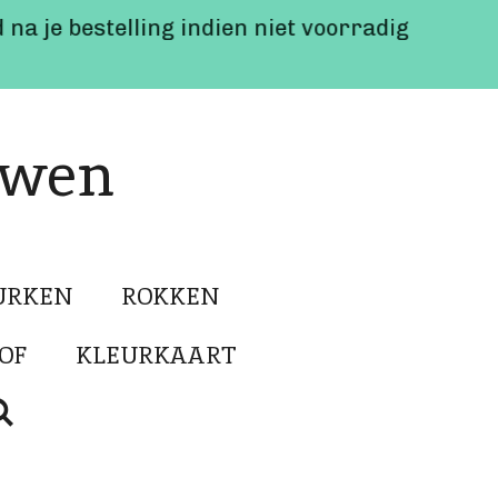
 na je bestelling indien niet voorradig
uwen
URKEN
ROKKEN
OF
KLEURKAART