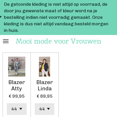
onde kleding is niet altijd op voorraad, de
Ga
u gewenste maat of kleur word na je
direct
ing indien niet voorradig gemaakt. Onze
naar
 is dus niet altijd vandaag besteld morgen
de
hoofdinhoud
Mooi mode voor Vrouwen
Blazer
Blazer
Atty
Linda
€ 99,95
€ 89,95