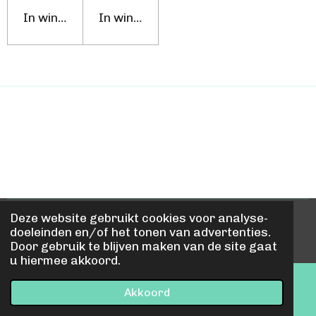
In winkelwagen
In winkelwagen
Deze website gebruikt cookies voor analyse-
© 2021 - 2026 Mooi mode voor Vrouwen
doeleinden en/of het tonen van advertenties.
Powered by
JouwWeb
Door gebruik te blijven maken van de site gaat
u hiermee akkoord.
Akkoord
E-mailadres
Kaart
Facebook