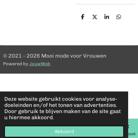
D
D
S
D
e
e
h
e
l
e
a
l
e
l
r
e
n
e
n
© 2021 - 2026 Mooi mode voor Vrouwen
Powered by
JouwWeb
Deze website gebruikt cookies voor analyse-
doeleinden en/of het tonen van advertenties.
Door gebruik te blijven maken van de site gaat
u hiermee akkoord.
Akkoord
E-mailadres
Kaart
Facebook