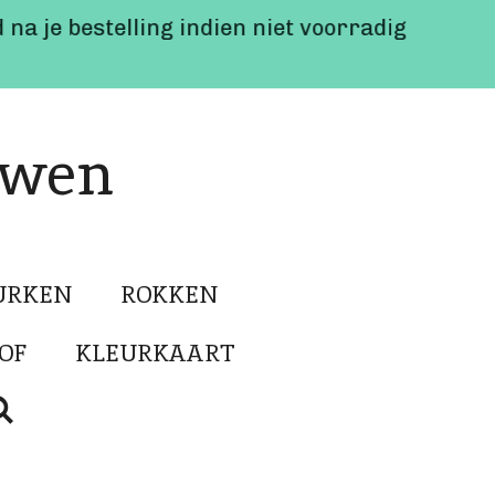
 na je bestelling indien niet voorradig
uwen
URKEN
ROKKEN
OF
KLEURKAART