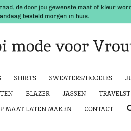
rraad, de door jou gewenste maat of kleur word
 vandaag besteld morgen in huis.
i mode voor Vro
S
SHIRTS
SWEATERS/HOODIES
J
STEN
BLAZER
JASSEN
TRAVELST
P MAAT LATEN MAKEN
CONTACT