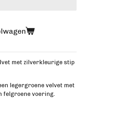
elwagen
lvet met zilverkleurige stip
een legergroene velvet met
en felgroene voering.